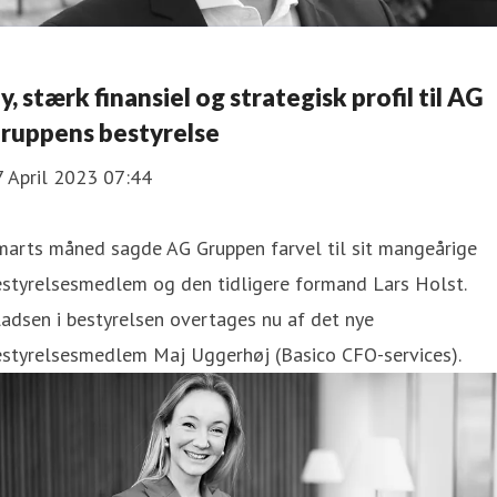
y, stærk finansiel og strategisk profil til AG
ruppens bestyrelse
7 April 2023 07:44
marts måned sagde AG Gruppen farvel til sit mangeårige
estyrelsesmedlem og den tidligere formand Lars Holst.
adsen i bestyrelsen overtages nu af det nye
estyrelsesmedlem Maj Uggerhøj (Basico CFO-services).