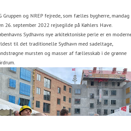
G Gruppen og NREP fejrede, som fælles bygherre, mandag
n 26. september 2022 rejsegilde på Køhlers Have.
øbenhavns Sydhavns nye arkitektoniske perle er en modern
ldest til det traditionelle Sydhavn med sadeltage,
åndstrøgne mursten og masser af fællesskab i de grønne
årdrum.