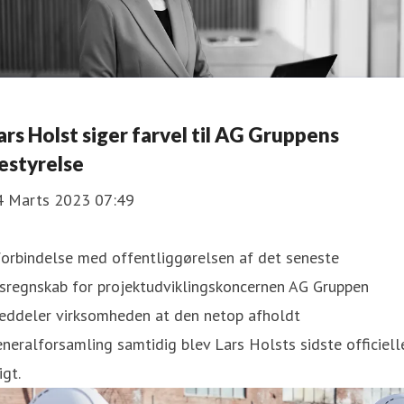
ars Holst siger farvel til AG Gruppens
estyrelse
4 Marts 2023 07:49
forbindelse med offentliggørelsen af det seneste
rsregnskab for projektudviklingskoncernen AG Gruppen
eddeler virksomheden at den netop afholdt
neralforsamling samtidig blev Lars Holsts sidste officiell
igt.