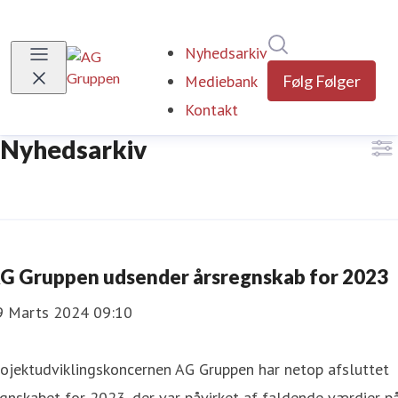
Søg i nyhedsrumm
Nyhedsarkiv
(current)
Mediebank
Følg
Følger
Kontakt
Nyhedsarkiv
G Gruppen udsender årsregnskab for 2023
9 Marts 2024 09:10
ojektudviklingskoncernen AG Gruppen har netop afsluttet
gnskabet for 2023, der var påvirket af faldende værdier p