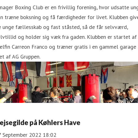
ager Boxing Club er en frivillig forening, hvor udsatte un
n træne boksning og få færdigheder for livet. Klubben giv
 unge fællesskab og fast ståsted, så de får selvværd,
lvtillid og holder sig væk fra gaden. Klubben er startet af
elfin Carreon Franco og træner gratis i en gammel garage
et af AG Gruppen.
ejsegilde på Køhlers Have
7 September 2022 18:02