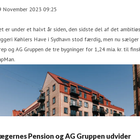
9 November 2023 09:25
t er under et halvt år siden, den sidste del af det ambitiø
yggeri Køhlers Have i Sydhavn stod færdig, men nu sælger
ep og AG Gruppen de tre bygninger for 1,24 mia. kr. til fins
apMan.
ægernes Pension og AG Gruppen udvider