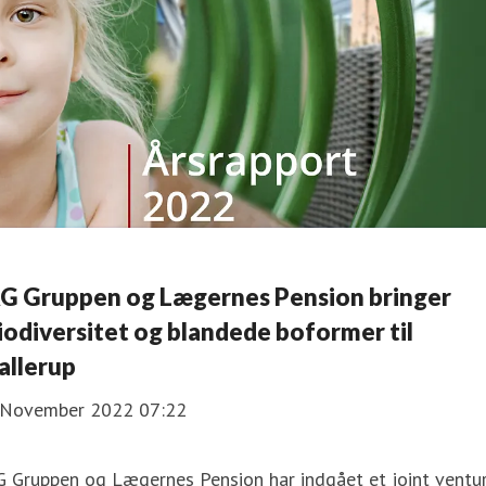
G Gruppen og Lægernes Pension bringer
iodiversitet og blandede boformer til
allerup
 November 2022 07:22
G Gruppen og Lægernes Pension har indgået et joint ventu