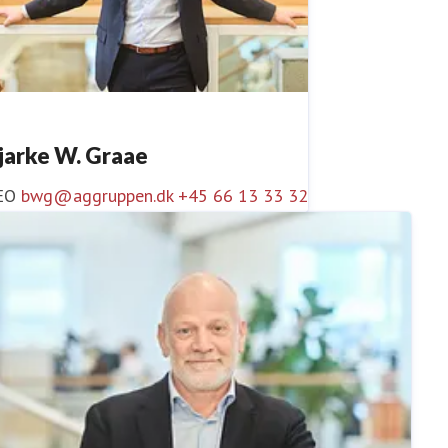
jarke W. Graae
EO
bwg@aggruppen.dk
+45 66 13 33 32