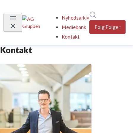
Søg i nyhedsrumm
Nyhedsarkiv
Mediebank
Følg
Følger
Kontakt
(current)
Kontakt