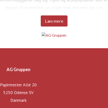
bygget til mennesker og skabt med omtanke. Og i en
kvalitet, der kan tåle livet.
Læs mere
AG Gruppen
Papirmester Allé 20
5250 Odense SV
Danmark
Find os på LinkedIn