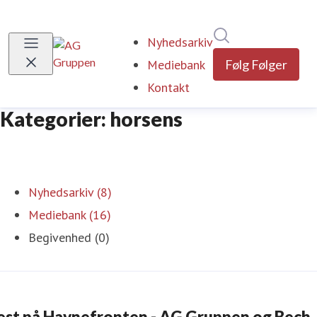
Søg i nyhedsrumm
Nyhedsarkiv
Mediebank
Følg
Følger
Kontakt
Kategorier: horsens
Nyhedsarkiv (8)
Mediebank (16)
Begivenhed (0)
Fest på Havnefronten - AG Gruppen og Bech