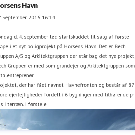
orsens Havn
7 September 2016 16:14
ndag d. 4. september lød startskuddet til salg af første
ape i et nyt boligprojekt på Horsens Havn. Det er Bech
uppen A/S og Arkitektgruppen der står bag det nye projekt
ech Gruppen er med som grundejer og Arkitektgruppen som
talentreprenør.
ojektet, der har fået navnet Havnefronten og består af 87
ore ejerlejligheder fordelt i 6 bygninger med tilhørende p-
s i terræn. I første e