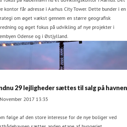
e kontor får adresse i Aarhus City Tower. Dette bunder i en
trategi om øget vækst gennem en større geografisk
redning og øget fokus på udvikling af nye projekter i
embyen Odense og i Østjylland.
ndnu 29 lejligheder sættes til salg på havne
 November 2017 13:35
m følge af den store interesse for de nye boliger ved
ystbådehavnen sættes anden etape af byggeriet