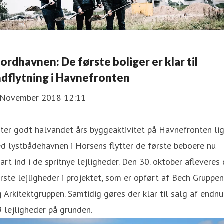
Nordhavnen: De første boliger er klar til
ndflytning i Havnefronten
 November 2018 12:11
ter godt halvandet års byggeaktivitet på Havnefronten li
d lystbådehavnen i Horsens flytter de første beboere nu
art ind i de spritnye lejligheder. Den 30. oktober afleveres
rste lejligheder i projektet, som er opført af Bech Gruppen
 Arkitektgruppen. Samtidig gøres der klar til salg af endnu
 lejligheder på grunden.