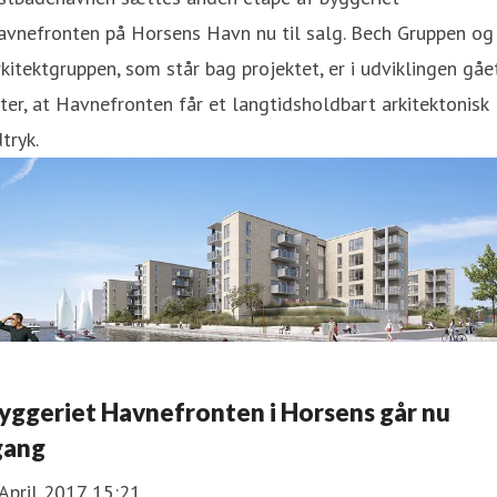
avnefronten på Horsens Havn nu til salg. Bech Gruppen og
kitektgruppen, som står bag projektet, er i udviklingen gåe
ter, at Havnefronten får et langtidsholdbart arkitektonisk
tryk.
yggeriet Havnefronten i Horsens går nu
gang
April 2017 15:21