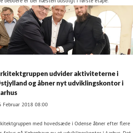
e beboere er der næsten udsolgt i første etape.
rkitektgruppen udvider aktiviteterne i
stjylland og åbner nyt udviklingskontor i
arhus
6 Februar 2018 08:00
rkitektgruppen med hovedsæde i Odense åbner efter flere
s fokus på København nu et udviklingskontor i Aarhus. Det