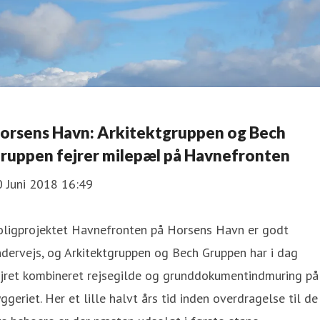
orsens Havn: Arkitektgruppen og Bech
ruppen fejrer milepæl på Havnefronten
0 Juni 2018 16:49
oligprojektet Havnefronten på Horsens Havn er godt
dervejs, og Arkitektgruppen og Bech Gruppen har i dag
ejret kombineret rejsegilde og grunddokumentindmuring på
ggeriet. Her et lille halvt års tid inden overdragelse til de