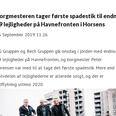
Borgmesteren tager første spadestik til end
9 lejligheder på Havnefronten i Horsens
6 September 2019 11:26
G Gruppen og Bech Gruppen gik onsdag i jorden med endnu
9 lejligheder på Havnefronten, og borgmester Peter
rensen var med til at tage det første spadestik. Mere end
lvdelen af lejlighederne er allerede solgt, og der er
dflytning ultimo 2020.