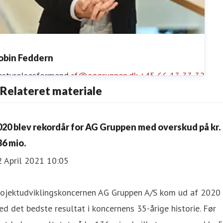
obin Feddern
estyrelsesformand
rf@aggruppen.dk
+45 66 13 33 32
Relateret materiale
020 blev rekordår for AG Gruppen med overskud på kr.
36 mio.
2 April 2021 10:05
rojektudviklingskoncernen AG Gruppen A/S kom ud af 2020
d det bedste resultat i koncernens 35-årige historie. Før