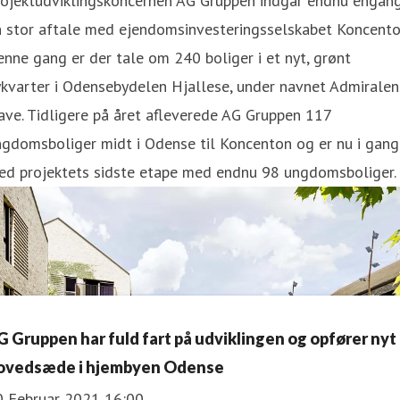
rojektudviklingskoncernen AG Gruppen indgår endnu engan
n stor aftale med ejendomsinvesteringsselskabet Koncento
nne gang er der tale om 240 boliger i et nyt, grønt
kvarter i Odensebydelen Hjallese, under navnet Admiralen
ve. Tidligere på året afleverede AG Gruppen 117
gdomsboliger midt i Odense til Koncenton og er nu i gang
ed projektets sidste etape med endnu 98 ungdomsboliger.
G Gruppen har fuld fart på udviklingen og opfører nyt
ovedsæde i hjembyen Odense
0 Februar 2021 16:00