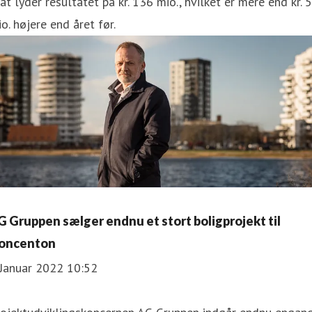
at lyder resultatet på kr. 136 mio., hvilket er mere end kr. 
o. højere end året før.
G Gruppen sælger endnu et stort boligprojekt til
oncenton
 Januar 2022 10:52