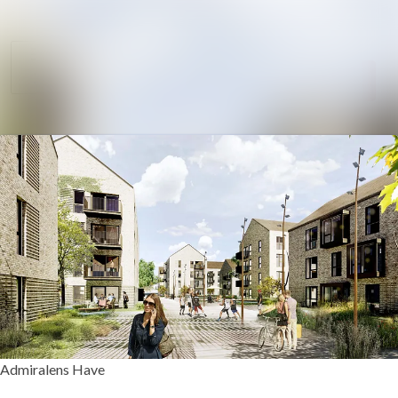
Søg i nyhedsrumm
Nyhedsarkiv
Mediebank
Følg
Følger
Kontakt
Admiralens Have