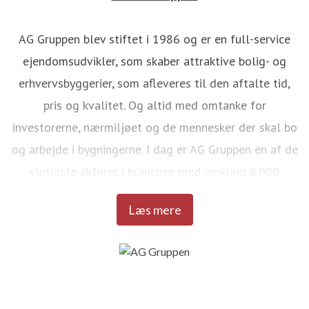
AG Gruppen blev stiftet i 1986 og er en full-service
ejendomsudvikler, som skaber attraktive bolig- og
erhvervsbyggerier, som afleveres til den aftalte tid,
pris og kvalitet. Og altid med omtanke for
investorerne, nærmiljøet og de mennesker der skal bo
og arbejde i bygningerne. I dag er AG Gruppen en af de
vigtigste aktører i branchen med omkring 8.000
boliger og erhvervsbyggerier bag sig: Hjem og
Læs mere
arbejdspladser som er bygget til mennesker og skabt
med omtanke - og i en kvalitet, der kan tåle livet.