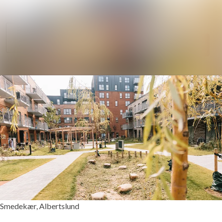
Søg i nyhedsrumm
Nyhedsarkiv
Mediebank
Følg
Følger
Kontakt
Smedekær, Albertslund