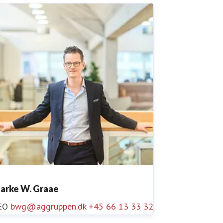
jarke W. Graae
EO
bwg@aggruppen.dk
+45 66 13 33 32