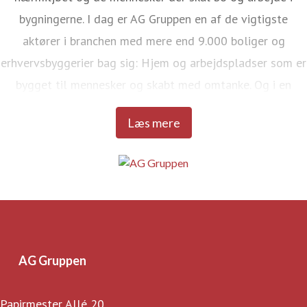
bygningerne. I dag er AG Gruppen en af de vigtigste
aktører i branchen med mere end 9.000 boliger og
erhvervsbyggerier bag sig: Hjem og arbejdspladser som er
bygget til mennesker og skabt med omtanke. Og i en
kvalitet, der kan tåle livet.
Læs mere
AG Gruppen
Papirmester Allé 20