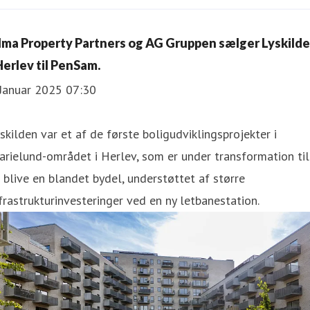
lma Property Partners og AG Gruppen sælger Lyskild
 Herlev til PenSam.
 Januar 2025 07:30
skilden var et af de første boligudviklingsprojekter i
rielund-området i Herlev, som er under transformation til
 blive en blandet bydel, understøttet af større
frastrukturinvesteringer ved en ny letbanestation.