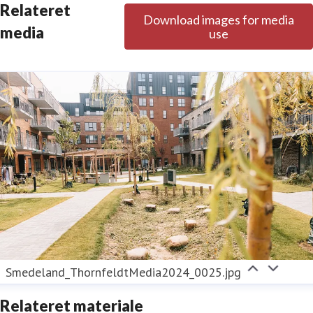
Relateret
Download images for media
media
use
Smedeland_ThornfeldtMedia2024_0025.jpg
Relateret materiale