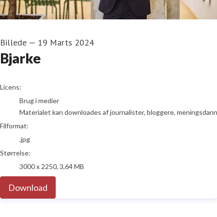
Billede
—
19 Marts 2024
Bjarke
go to media item
Licens:
Brug i medier
Materialet kan downloades af journalister, bloggere, meningsdanner
Filformat:
.jpg
Størrelse:
3000 x 2250, 3,64 MB
Download