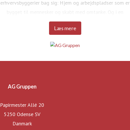
erhvervsbyggerier bag sig: Hjem og arbejdspladser som er
bygget til mennesker og skabt med omtanke. Og i en
kvalitet, der kan tåle livet.
Læs mere
AG Gruppen
Papirmester Allé 20
5250 Odense SV
Danmark