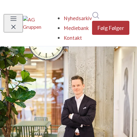
Søg i nyhedsrumm
Nyhedsarkiv
Mediebank
Følg
Følger
Kontakt