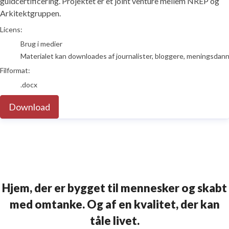
guldcertificering. Projektet er et joint venture mellem NREP og
Arkitektgruppen.
go to media item
Licens:
Brug i medier
Materialet kan downloades af journalister, bloggere, meningsdanner
Filformat:
.docx
Download
Hjem, der er bygget til mennesker og skabt
med omtanke. Og af en kvalitet, der kan
tåle livet.